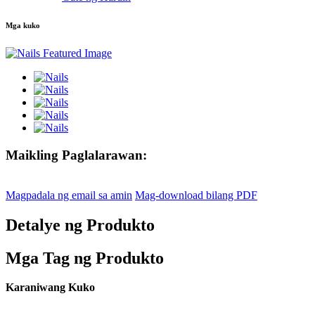
Mga kuko
Maikling Paglalarawan:
Magpadala ng email sa amin
Mag-download bilang PDF
Detalye ng Produkto
Mga Tag ng Produkto
Karaniwang Kuko