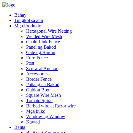
Bahay
Tungkol sa atin
Mga Produkto
Hexagonal Wire Netting
Welded Wire Mesh
Chain Link Fence
Panel ng Bakod
Gate ng Hardin
Euro Fence
Post
Screw at Anchor
Accessories
Border Fence
Patlang na Bakod
Gabion Box
Square Wire Mesh
Tomato Spiral
Barbed wire at Razor wire
Mga kuko
Window ng Window
Kawad
Balita
Balita ng Kumpanya