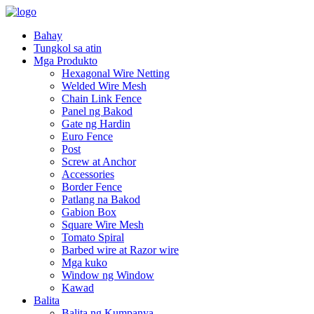
Bahay
Tungkol sa atin
Mga Produkto
Hexagonal Wire Netting
Welded Wire Mesh
Chain Link Fence
Panel ng Bakod
Gate ng Hardin
Euro Fence
Post
Screw at Anchor
Accessories
Border Fence
Patlang na Bakod
Gabion Box
Square Wire Mesh
Tomato Spiral
Barbed wire at Razor wire
Mga kuko
Window ng Window
Kawad
Balita
Balita ng Kumpanya