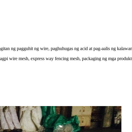
itan ng pagguhit ng wire, paghuhugas ng acid at pag-aalis ng kalawan
tagpi wire mesh, express way fencing mesh, packaging ng mga produkt