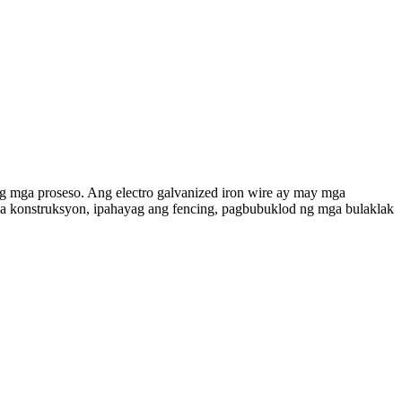
ng mga proseso. Ang electro galvanized iron wire ay may mga
 sa konstruksyon, ipahayag ang fencing, pagbubuklod ng mga bulaklak