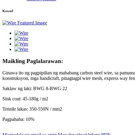
Kawad
Maikling Paglalarawan:
Ginawa ito ng pagpipilian ng mababang carbon steel wire, sa pamamag
konstruksyon, mga handicraft, pinagtagpi wire mesh, express way f
Saklaw ng laki: BWG 8-BWG 22
Sink coat: 45-180g / m2
Tensile lakas: 350-550N / mm2
Pagpahaba: 10%
Magpadala ng email sa amin
Mag-download bilang PDF