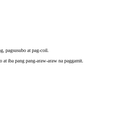
g, pagsusubo at pag-coil.
o at iba pang pang-araw-araw na paggamit.