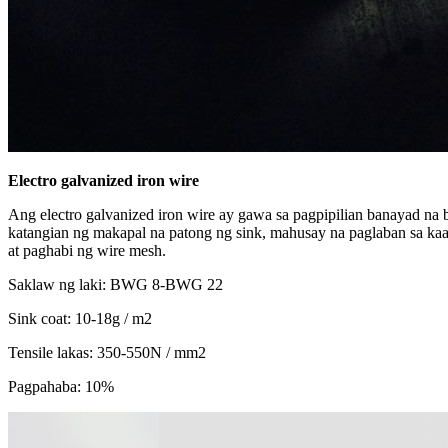
Electro galvanized iron wire
Ang electro galvanized iron wire ay gawa sa pagpipilian banayad na 
katangian ng makapal na patong ng sink, mahusay na paglaban sa kaa
at paghabi ng wire mesh.
Saklaw ng laki: BWG 8-BWG 22
Sink coat: 10-18g / m2
Tensile lakas: 350-550N / mm2
Pagpahaba: 10%