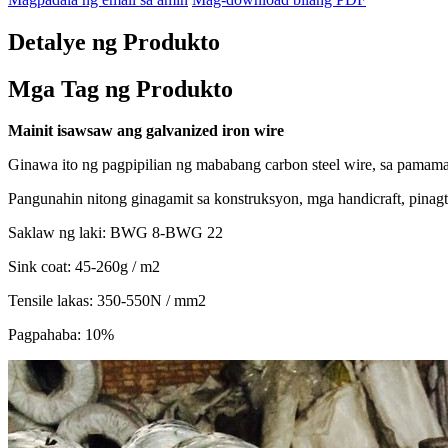
Detalye ng Produkto
Mga Tag ng Produkto
Mainit
isawsaw ang galvanized iron wire
Ginawa ito ng pagpipilian ng mababang carbon steel wire, sa pamamag
Pangunahin nitong ginagamit sa konstruksyon, mga handicraft, pinag
Saklaw ng laki: BWG 8-BWG 22
Sink coat: 45-260g / m2
Tensile lakas: 350-550N / mm2
Pagpahaba: 10%