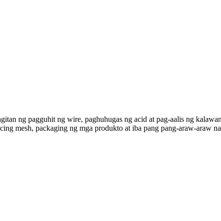
itan ng pagguhit ng wire, paghuhugas ng acid at pag-aalis ng kalawan
encing mesh, packaging ng mga produkto at iba pang pang-araw-araw na