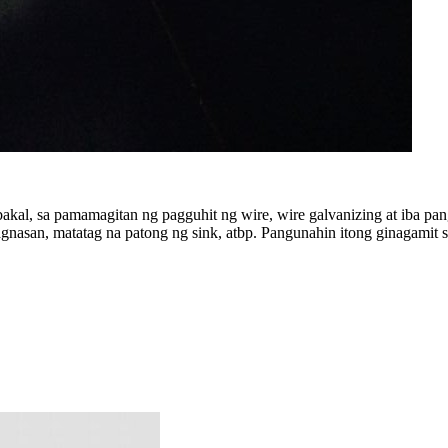
bakal, sa pamamagitan ng pagguhit ng wire, wire galvanizing at iba pa
gnasan, matatag na patong ng sink, atbp. Pangunahin itong ginagamit